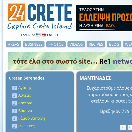
ΕΛΛΗΝΙΚΑ
ENGLISH
AREAS
BUSINESS
PHOTOS
VIDEOS
RECIPES
BLOG
WE
ΜΑΝΤΙΝΑΔΕΣ
Cretan Serenades
Αγάπης
Ευχαριστούμε όλους ε
παροτρύνουμε τους νέ
Αστείες
στείλουν κι αυτοί τ
Αστέρια
Βάσανα
Βρέθηκαν 7791
Γάμος-Βάπτιση
Γνωμικές
«
‹