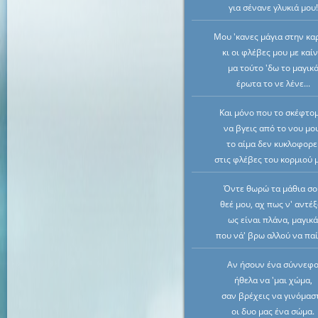
για σένανε γλυκιά μου!
Μου 'κανες μάγια στην κα
κι οι φλέβες μου με καίν
μα τούτο 'δω το μαγικ
έρωτα το νε λένε...
Και μόνο που το σκέφτο
να βγεις από το νου μο
το αίμα δεν κυκλοφορε
στις φλέβες του κορμιού 
Όντε θωρώ τα μάθια σ
θεέ μου, αχ πως ν' αντέ
ως είναι πλάνα, μαγικ
που νά' βρω αλλού να παί
Αν ήσουν ένα σύννεφ
ήθελα να 'μαι χώμα,
σαν βρέχεις να γινόμασ
οι δυο μας ένα σώμα.