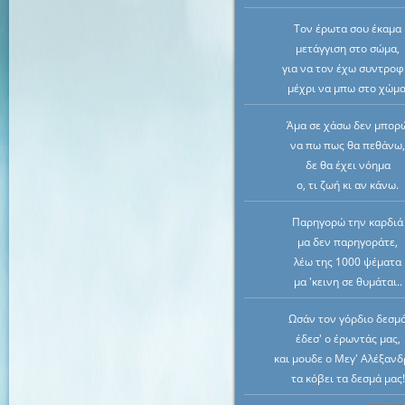
Τον έρωτα σου έκαμα
μετάγγιση στο σώμα,
για να τον έχω συντροφ
μέχρι να μπω στο χώμα
Άμα σε χάσω δεν μπορ
να πω πως θα πεθάνω
δε θα έχει νόημα
ο, τι ζωή κι αν κάνω.
Παρηγορώ την καρδιά
μα δεν παρηγοράτε,
λέω της 1000 ψέματα
μα 'κεινη σε θυμάται..
Ωσάν τον γόρδιο δεσμ
έδεσ' ο έρωντάς μας,
και μουδε ο Μεγ' Αλέξαν
τα κόβει τα δεσμά μας!