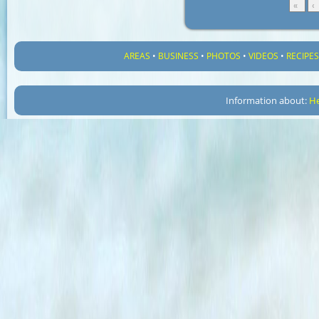
«
‹
AREAS
•
BUSINESS
•
PHOTOS
•
VIDEOS
•
RECIPE
Information about:
He