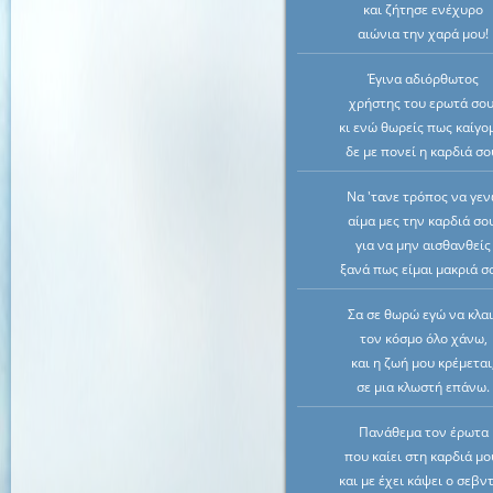
και ζήτησε ενέχυρο
αιώνια την χαρά μου!
Έγινα αδιόρθωτος
χρήστης του ερωτά σου
κι ενώ θωρείς πως καίγο
δε με πονεί η καρδιά σο
Να 'τανε τρόπος να γε
αίμα μες την καρδιά σο
για να μην αισθανθείς
ξανά πως είμαι μακριά σ
Σα σε θωρώ εγώ να κλαι
τον κόσμο όλο χάνω,
και η ζωή μου κρέμεται
σε μια κλωστή επάνω.
Πανάθεμα τον έρωτα
που καίει στη καρδιά μο
και με έχει κάψει ο σεβν