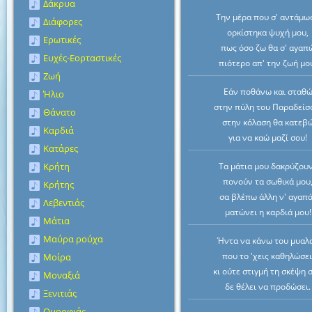
Δάκρυα
Την μέρα που σ' αντάμω
Διάφορες
ορκίστηκα ψυχή μου,
Ερωτικές
πως όσο ζω θα σ' αγαπ
Ευχές-Εορταστικές
πιότερο απ' την ζωή μο
Ζωή
Εάν ποθάνω και σταθ
Ήλιο
στην πύλη του Παραδείσ
Θάνατο
στην κόλαση θα κατεβ
Καρδιά
για να καώ μαζί σου!
Κατάρες
Κρήτη
Τα μάτια μου δακρύζου
πονούν τα σωθικά μου
Κρήτης
σα βλέπω άλλη ν' αγαπ
Λεβεντιάς
ματώνει η καρδιά μου!
Μάτια
Μαύρα ρούχα
Ήντα να κάνω του μυαλ
που το 'χεις καθηλώσει
Μοίρα
κι ούτε στιγμή τη σκέψη 
Μοναξιά
δε θέλει να προδώσει.
Ξενιτιάς
Ομορφιάς