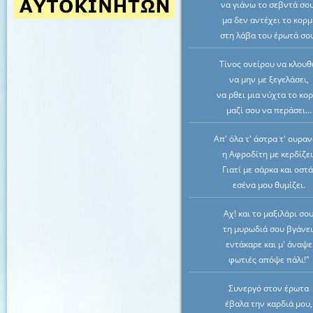
να γιάνω το σεβντά σου
μα δεν αντέχει το κορμ
στη λάβα του έρωτά σο
Τίνος ονείρου να κλου
να μην με ξεγελάσει,
να ρθει μια νύχτα το κο
μαζί σου να περάσει...
Απ' όλα τ' άστρα τ' ουραν
η Αφροδίτη με κερδίζει
Γιατί με σάρκα και οστά
εσένα μου θυμίζει.
Αχ! και το μαξιλάρι σο
τη μυρωδιά σου βγάνει
εντάκαρε και μ' άναψε
φωτιές απόψε πάλι!"
Συνεργό στον έρωτα
έβαλα την καρδιά μου,