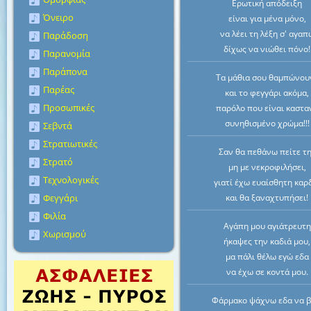
Ερωτική απόδειξη
Όνειρο
είναι για μένα μόνο,
να λέει τη λέξη σ' αγαπ
Παράδοση
δίχως να νιώθει πόνο!
Παρανομία
Παράπονα
Τα μάθια σου θαμπώνου
Παρέας
και το φεγγάρι ακόμα,
Προσωπικές
παρόλο που είναι καστα
συνηθισμένο χρώμα!!!
Σεβντά
Στρατιωτικές
Σαν θα πεθάνω πείτε τ
Στρατό
μη με νεκροφιλήσει,
Τεχνολογικές
γιατί έχω ευαίσθητη καρ
Φεγγάρι
και θα ξαναχτυπήσει!
Φιλία
Αγάπη μου αγιάτρευτη
Χωρισμού
ήκαψες την καδιά μου,
μα πάλι θέλω εγώ εδα
να έχω σε κοντά μου.
Φάρμακο ψάχνω εδα να 